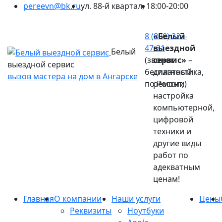
pereevn@bk.ru
ул. 88-й квартал, 1
8:00-20:00
Ваш город:
Ангарск
8 (800) 222-
«Белый
47-31
выездной
Белый
(звонок
сервис»
–
выездной сервис
бесплатный
диагностика,
вызов мастера на дом в Ангарске
по России)
ремонт,
настройка
компьютерной,
цифровой
техники и
другие виды
работ по
адекватным
ценам!
Главная
О компании
Наши услуги
Цены
Реквизиты
Ноутбуки