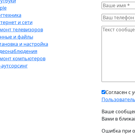
утбуки
ple
гтехника
тернет и сети
монт телевизоров
нные и файлы
тановка и настройка
деонаблюдения
монт компьютеров
-аутсорсинг
Согласен с 
Пользователь
Ваше сообщен
Вами в ближа
Ошибка при о