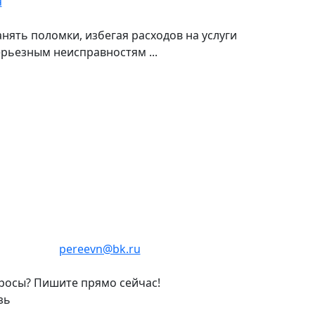
я
ять поломки, избегая расходов на услуги
ерьезным неисправностям ...
pereevn@bk.ru
росы? Пишите прямо сейчас!
зь