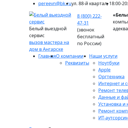
pereevn@bk.ru
ул. 88-й квартал, 1
8:00-20
«Белы
8 (800) 222-
компью
47-31
Белый выездной
адекв
(звонок
сервис
бесплатный
вызов мастера на
по России)
дом в Ангарске
Главная
О компании
Наши услуги
Реквизиты
Ноутбуки
Apple
Оргтехника
Интернет и с
Ремонт теле
Данные и фа
Установка и
Ремонт ком
ИТ-аутсорси