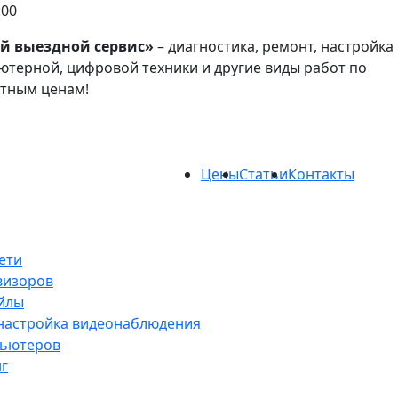
:00
й выездной сервис»
– диагностика, ремонт, настройка
терной, цифровой техники и другие виды работ по
атным ценам!
Цены
Статьи
Контакты
ети
визоров
йлы
 настройка видеонаблюдения
пьютеров
нг