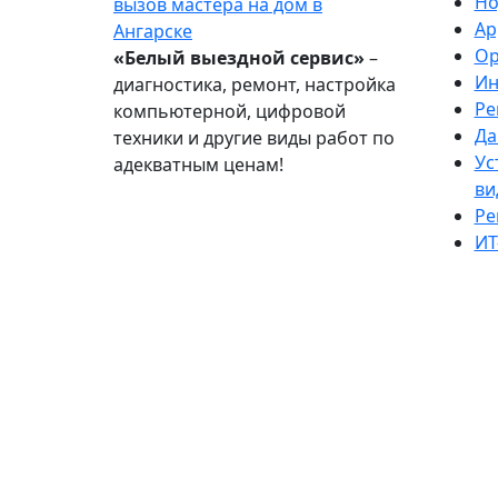
Но
вызов мастера на дом в
Ap
Ангарске
Ор
«Белый выездной сервис»
–
Ин
диагностика, ремонт, настройка
Ре
компьютерной, цифровой
Да
техники и другие виды работ по
Ус
адекватным ценам!
ви
Ре
ИТ