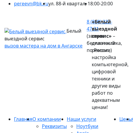
pereevn@bk.ru
ул. 88-й квартал, 1
8:00-20:00
Ваш город:
Ангарск
8 (800) 222-
«Белый
47-31
выездной
Белый
(звонок
сервис»
–
выездной сервис
бесплатный
диагностика,
вызов мастера на дом в Ангарске
по России)
ремонт,
настройка
компьютерной,
цифровой
техники и
другие виды
работ по
адекватным
ценам!
Главная
О компании
Наши услуги
Цены
Реквизиты
Ноутбуки