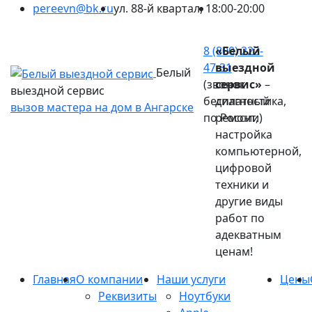
pereevn@bk.ru
ул. 88-й квартал, 1
8:00-20:00
Ваш город:
Ангарск
8 (800) 222-
«Белый
47-31
выездной
Белый
(звонок
сервис»
–
выездной сервис
бесплатный
диагностика,
вызов мастера на дом в Ангарске
по России)
ремонт,
настройка
компьютерной,
цифровой
техники и
другие виды
работ по
адекватным
ценам!
Главная
О компании
Наши услуги
Цены
Реквизиты
Ноутбуки