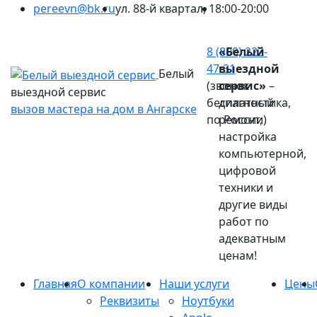
pereevn@bk.ru
ул. 88-й квартал, 1
8:00-20:00
Ваш город:
Ангарск
8 (800) 222-
«Белый
47-31
выездной
Белый
(звонок
сервис»
–
выездной сервис
бесплатный
диагностика,
вызов мастера на дом в Ангарске
по России)
ремонт,
настройка
компьютерной,
цифровой
техники и
другие виды
работ по
адекватным
ценам!
Главная
О компании
Наши услуги
Цены
Реквизиты
Ноутбуки