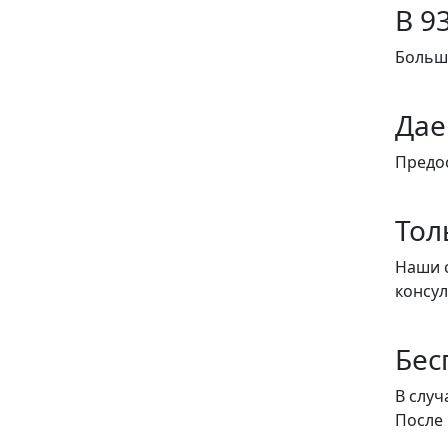
В 9
Больши
Дае
Предо
Тол
Наши с
консу
Бес
В случ
После 