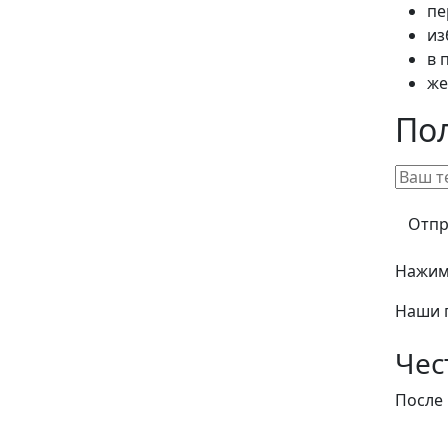
пе
из
в 
же
По
Нажима
Наши 
Чес
После 