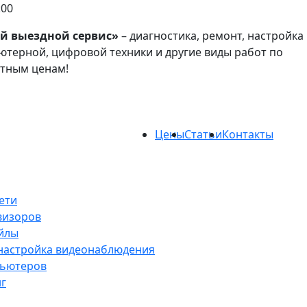
:00
й выездной сервис»
– диагностика, ремонт, настройка
терной, цифровой техники и другие виды работ по
атным ценам!
Цены
Статьи
Контакты
ети
визоров
йлы
 настройка видеонаблюдения
пьютеров
нг