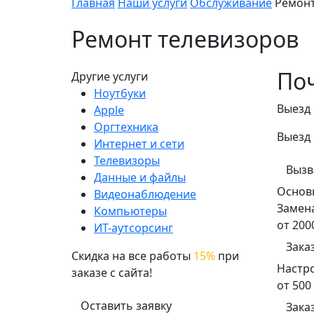
Главная
Наши услуги
Обслуживание
Ремонт
Ремонт телевизоров
Поч
Другие услуги
Ноутбуки
Выезд 
Apple
Оргтехника
Выезд 
Интернет и сети
Телевизоры
Вызв
Данные и файлы
Основ
Видеонаблюдение
Замен
Компьютеры
от 200
ИТ-аутсорсинг
Зака
Скидка на все работы
15%
при
Настр
заказе с сайта!
от 500
Оставить заявку
Зака