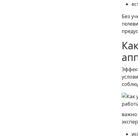
ес
Без уч
телеви
преду
Ка
ап
Эффек
услов
соблюд
важно 
экспе
ис