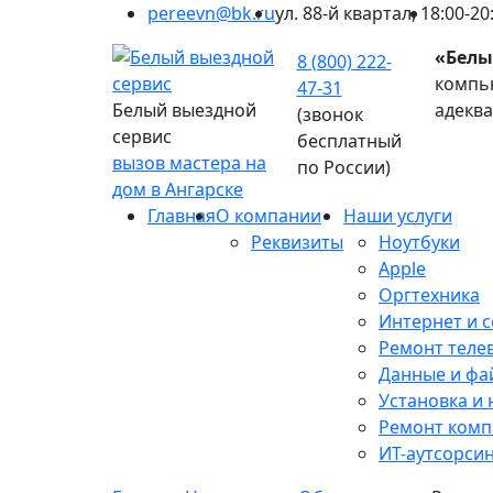
pereevn@bk.ru
ул. 88-й квартал, 1
8:00-20
«Белы
8 (800) 222-
компью
47-31
Белый выездной
адекв
(звонок
сервис
бесплатный
вызов мастера на
по России)
дом в Ангарске
Главная
О компании
Наши услуги
Реквизиты
Ноутбуки
Apple
Оргтехника
Интернет и с
Ремонт теле
Данные и фа
Установка и
Ремонт ком
ИТ-аутсорси