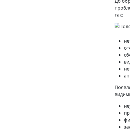
До об
пробле
так:
не
от
сб
ви
не
ап
Появл
видим
не
пр
фи
за