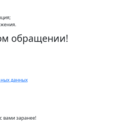
ция;
яжения.
ом обращении!
ьных данных
с вами заранее!