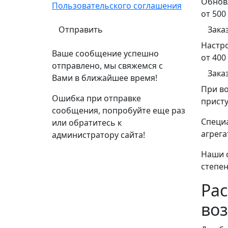
Обнов
Пользовательского соглашения
от 500
Зака
Настро
Ваше сообщение успешно
от 400
отправлено, мы свяжемся с
Зака
Вами в ближайшее время!
При во
Ошибка при отправке
прист
сообщения, попробуйте еще раз
Специа
или обратитесь к
агрега
администратору сайта!
Наши 
степен
Ра
во