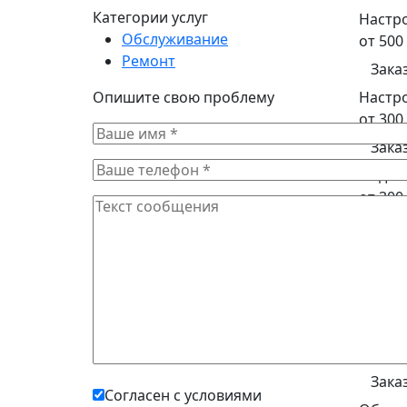
Категории услуг
Настр
Обслуживание
от 500
Ремонт
Зака
Опишите свою проблему
Настр
от 300
Зака
Подклю
от 300
Зака
Ремон
от 500
Зака
Проши
от 890
Зака
Согласен с условиями